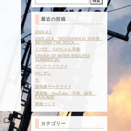
索:
最近の投稿
2026.4.1
2025.11.8 『ROCKAHOLIC 15年祭 -
BEYOND THE ROCK-』
くぴぽ うのちゃん卒業
CRUSH OF MODE-ENDLESS
SUMMER’25-
アングラプラグド
やにすい
七
路地裏サーチライト
洒落怖、YouTube、子供、録音、
CASCADE
新曲づくり
カテゴリー