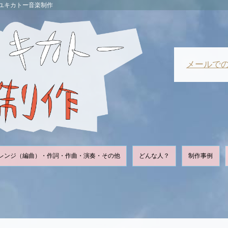
ユキカトー音楽制作
メールで
レンジ（編曲）・作詞・作曲・演奏・その他
どんな人？
制作事例