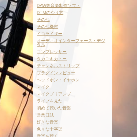
DAW等音楽制作ソフト
DTMのやり方
その他
その他機材
イコライザー
オーディオインターフェース・デジ
タル
コンプレッサー
タカユキカトー
チャンネルストリップ
プラグインレビュー
ヘッドホン・イヤホン
マイク
マイクプリアンプ
ライブを見た
初めて聴いた音楽
営業日誌
好きな音楽
色々な十字架
音楽を聴く