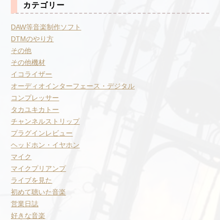
カテゴリー
DAW等音楽制作ソフト
DTMのやり方
その他
その他機材
イコライザー
オーディオインターフェース・デジタル
コンプレッサー
タカユキカトー
チャンネルストリップ
プラグインレビュー
ヘッドホン・イヤホン
マイク
マイクプリアンプ
ライブを見た
初めて聴いた音楽
営業日誌
好きな音楽