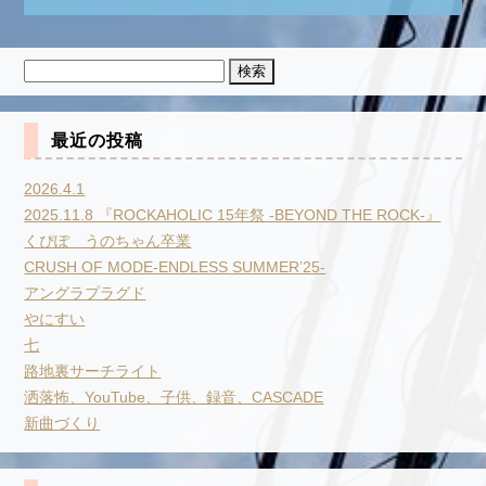
検
索:
最近の投稿
2026.4.1
2025.11.8 『ROCKAHOLIC 15年祭 -BEYOND THE ROCK-』
くぴぽ うのちゃん卒業
CRUSH OF MODE-ENDLESS SUMMER’25-
アングラプラグド
やにすい
七
路地裏サーチライト
洒落怖、YouTube、子供、録音、CASCADE
新曲づくり