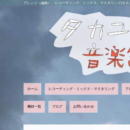
アレンジ（編曲）、レコーディング、ミックス、マスタリング|タカ
ホーム
レコーディング・ミックス・マスタリング
ア
機材一覧
ブログ
お問い合わせ