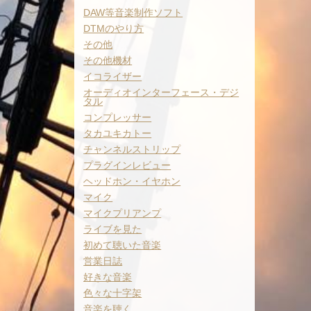
DAW等音楽制作ソフト
DTMのやり方
その他
その他機材
イコライザー
オーディオインターフェース・デジ
タル
コンプレッサー
タカユキカトー
チャンネルストリップ
プラグインレビュー
ヘッドホン・イヤホン
マイク
マイクプリアンプ
ライブを見た
初めて聴いた音楽
営業日誌
好きな音楽
色々な十字架
音楽を聴く