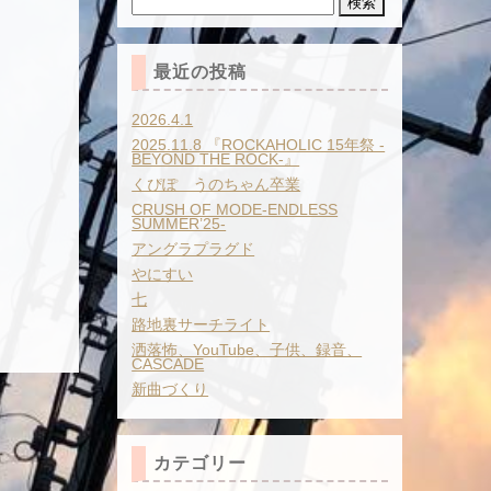
索:
最近の投稿
2026.4.1
2025.11.8 『ROCKAHOLIC 15年祭 -
BEYOND THE ROCK-』
くぴぽ うのちゃん卒業
CRUSH OF MODE-ENDLESS
SUMMER’25-
アングラプラグド
やにすい
七
路地裏サーチライト
洒落怖、YouTube、子供、録音、
CASCADE
新曲づくり
カテゴリー