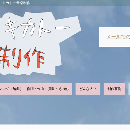
ユキカトー音楽制作
メールで
レンジ（編曲）・作詞・作曲・演奏・その他
どんな人？
制作事例