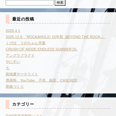
検
索:
最近の投稿
2026.4.1
2025.11.8 『ROCKAHOLIC 15年祭 -BEYOND THE ROCK-』
くぴぽ うのちゃん卒業
CRUSH OF MODE-ENDLESS SUMMER’25-
アングラプラグド
やにすい
七
路地裏サーチライト
洒落怖、YouTube、子供、録音、CASCADE
新曲づくり
カテゴリー
DAW等音楽制作ソフト