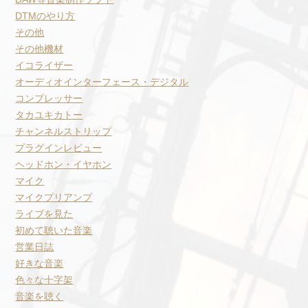
DTMのやり方
その他
その他機材
イコライザー
オーディオインターフェース・デジタル
コンプレッサー
タカユキカトー
チャンネルストリップ
プラグインレビュー
ヘッドホン・イヤホン
マイク
マイクプリアンプ
ライブを見た
初めて聴いた音楽
営業日誌
好きな音楽
色々な十字架
音楽を聴く